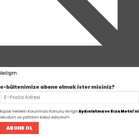
iletişim
e-bültenimize abone olmak ister misiniz?
e-
posta
Kişisel Verilerin Korunması Kanunu ile ilgili
Aydınlatma ve Rıza Metni'ni
okudum ve şartlarını kabul ediyorum.