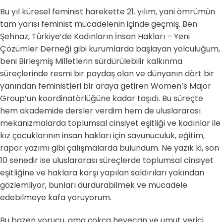
Bu yıl küresel feminist harekette 21. yılım, yani ömrümün
tam yarısı feminist mücadelenin içinde geçmiş. Ben
Şehnaz, Türkiye’de Kadınların İnsan Hakları – Yeni
Çözümler Derneği gibi kurumlarda başlayan yolculuğum,
beni Birleşmiş Milletlerin sürdürülebilir kalkınma
süreçlerinde resmi bir paydaş olan ve dünyanın dört bir
yanından feministleri bir araya getiren Women’s Major
Group’un koordinatörlüğüne kadar taşıdı. Bu süreçte
hem akademide dersler verdim hem de uluslararası
mekanizmalarda toplumsal cinsiyet eşitliği ve kadınlar ile
kız çocuklarının insan hakları için savunuculuk, eğitim,
rapor yazımı gibi çalışmalarda bulundum. Ne yazık ki, son
10 senedir ise uluslararası süreçlerde toplumsal cinsiyet
eşitliğine ve haklara karşı yapılan saldırıları yakından
gözlemliyor, bunları durdurabilmek ve mücadele
edebilmeye kafa yoruyorum.
Bu bazen yorucu, ama çokça heyecan ve umut verici