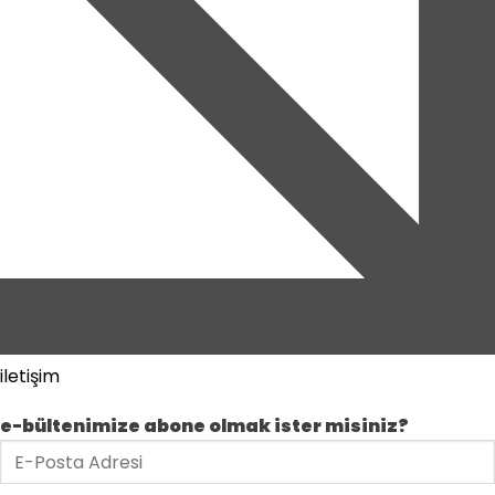
iletişim
e-bültenimize abone olmak ister misiniz?
e-
posta