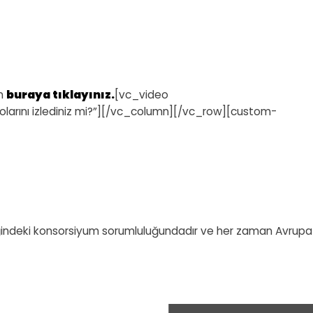
in
buraya tıklayınız.
[vc_video
olarını izlediniz mi?”][/vc_column][/vc_row][custom-
iderliğindeki konsorsiyum sorumluluğundadır ve her zaman Avrupa