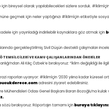
için bireysel olarak yapılabilecekleri sizlere sorduk. #İklimİçi
in önüne geçmek için neler yaptığınızı #İklimİçin etiketiyle sos
cadele için yayınladığı indirilebilir kaynaklara göz atmak için
b
nlarında gerçekleştirilmiş Sivil Düşün destekli çalışmaları ince
TÖ TEMSILCILERI VE KAMU ÇALIŞANLARINDAN ÖNERILER
ı’ndan Ali Kılıç Özbek’e bırakıyoruz: “İklim değişikliği ile i
zi raporları uyarıyor: #İklimİçin ‘2030 yılına kadar küresel ort
rbucukderece.com
adresini ziyaret edebilirsiniz.
 Mühendisleri Odası Genel Başkanı Baran Bozoğlu’na kulak veriy
z.
özü bırakıyoruz. Röportajın tamamı için
buraya tıklayını