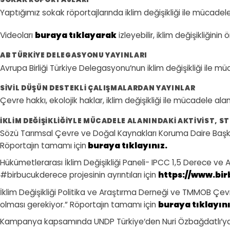
Yaptığımız sokak röportajlarında iklim değişikliği ile mücadele 
Videoları
buraya tıklayarak
izleyebilir, iklim değişikliğin
AB TÜRKIYE DELEGASYONU YAYINLARI
Avrupa Birliği Türkiye Delegasyonu’nun iklim değişikliği ile mü
SIVIL DÜŞÜN DESTEKLI ÇALIŞMALARDAN YAYINLAR
Çevre hakkı, ekolojik haklar, iklim değişikliği ile mücadele ala
İKLIM DEĞIŞIKLIĞIYLE MÜCADELE ALANINDAKI AKTIVIST, S
Sözü Tarımsal Çevre ve Doğal Kaynakları Koruma Daire Başkanlığ
Röportajın tamamı için
buraya tıklayınız.
Hükümetlerarası İklim Değişikliği Paneli- IPCC 1,5 Derece ve Ara
#birbucukderece projesinin ayrıntıları için
https://www.bi
İklim Değişikliği Politika ve Araştırma Derneği ve TMMOB Çevre
olması gerekiyor.” Röportajın tamamı için
buraya tıklayını
Kampanya kapsamında UNDP Türkiye’den Nuri Özbağdatlı’ya s