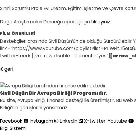
Sınırlı Sorumlu Proje Evi Üretim, Eğitim, İşletme ve Çevre Kor
Doğa Araştırmaları Derneği röportajı için
tıklayınız
.
FILM ÖNERILERI
Destekçileri arasında Sivil Düşün’ün de olduğu Sürdürülebilir 
link=”https://www.youtube.com/playlist?list=PLlWFltJ5eLx8Z
twitter-feeds][vc_row disable_element=”yes”]
[arrow_sf
geri
Sivil Düşün Bir Avrupa Birliği Programıdır.
Bu site, Avrupa Birliği finansal desteği ile üretilmiştir. Bu 
Birliği’nin görüşlerini yansıtmaz.
Facebook
Instagram
Linkedin
X-twitter
Youtube
Bilgi Sistemi