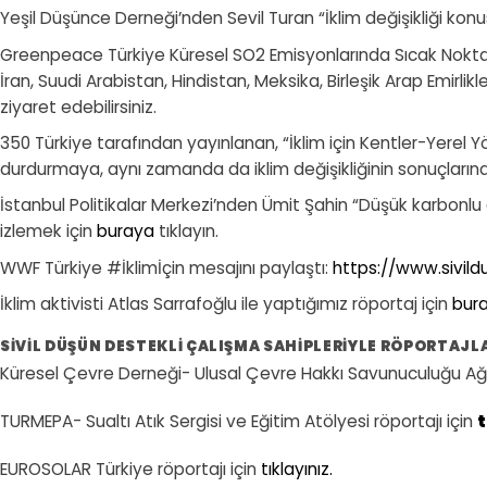
Yeşil Düşünce Derneği’nden Sevil Turan “İklim değişikliği konu
Greenpeace Türkiye Küresel SO2 Emisyonlarında Sıcak Nokta 
İran, Suudi Arabistan, Hindistan, Meksika, Birleşik Arap Emirlikle
ziyaret edebilirsiniz.
350 Türkiye tarafından yayınlanan, “İklim için Kentler-Yerel Yön
durdurmaya, aynı zamanda da iklim değişikliğinin sonuçlarına
İstanbul Politikalar Merkezi’nden Ümit Şahin “Düşük karbonlu
izlemek için
buraya
tıklayın.
WWF Türkiye #İklimİçin mesajını paylaştı:
https://www.sivildu
İklim aktivisti Atlas Sarrafoğlu ile yaptığımız röportaj için
bur
SIVIL DÜŞÜN DESTEKLI ÇALIŞMA SAHIPLERIYLE RÖPORTAJL
Küresel Çevre Derneği- Ulusal Çevre Hakkı Savunuculuğu Ağı 
TURMEPA- Sualtı Atık Sergisi ve Eğitim Atölyesi röportajı için
t
EUROSOLAR Türkiye röportajı için
tıklayınız.