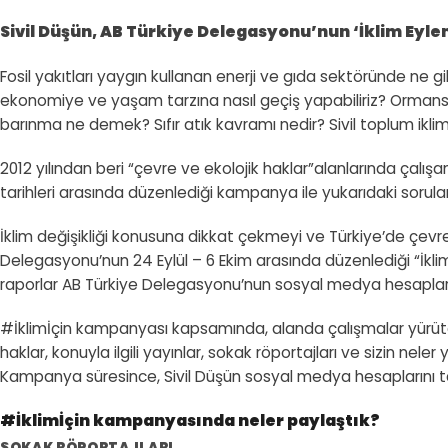
Sivil Düşün, AB Türkiye Delegasyonu’nun ‘İklim Eyl
Fosil yakıtları yaygın kullanan enerji ve gıda sektöründe ne
ekonomiye ve yaşam tarzına nasıl geçiş yapabiliriz? Ormansızl
barınma ne demek? Sıfır atık kavramı nedir? Sivil toplum ikli
2012 yılından beri “çevre ve ekolojik haklar”alanlarında çalışa
tarihleri arasında düzenlediği kampanya ile yukarıdaki sorula
İklim değişikliği konusuna dikkat çekmeyi ve Türkiye’de çevr
Delegasyonu’nun 24 Eylül – 6 Ekim arasında düzenlediği “İkli
raporlar AB Türkiye Delegasyonu’nun sosyal medya hesapların
#İklimİçin kampanyası kapsamında, alanda çalışmalar yürüten si
haklar, konuyla ilgili yayınlar, sokak röportajları ve sizin nel
Kampanya süresince, Sivil Düşün sosyal medya hesaplarını taki
#İklimİçin kampanyasında neler paylaştık?
SOKAK RÖPORTAJLARI