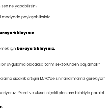
n sen ne yapabilirsin?
yal medyada paylaşabilirsiniz.
uraya tıklayınız
.
lemek için
buraya tıklayınız.
lgili bir uygulama olacaksa tarım sektöründen başlamalı.”
alama sıcaklık artışını 1,5ºC’de sınırlandırmamız gerekiyor.’
oruz: “Yerel ve ulusal ölçekli planların birbiriyle paralel
z
.