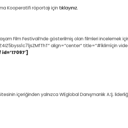
uma Kooperatifi röportajı için
tıklayınız.
Yaşam Film Festivali’nde gösterilmiş olan filmleri incelemek iç
4IZ5byss1c71jsZMfThT” align=”center” title=”#İklimİçin vide
 id=’17097′]
web sitesinin içeriğinden yalnızca WEglobal Danışmanlık A.Ş. l