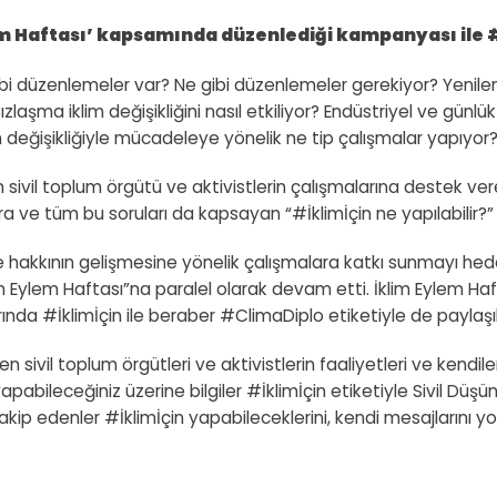
em Haftası’ kapsamında düzenlediği kampanyası ile #
 gibi düzenlemeler var? Ne gibi düzenlemeler gerekiyor? Yenil
aşma iklim değişikliğini nasıl etkiliyor? Endüstriyel ve günl
m değişikliğiyle mücadeleye yönelik ne tip çalışmalar yapıyor
n sivil toplum örgütü ve aktivistlerin çalışmalarına destek ver
ra ve tüm bu soruları da kapsayan “#İklimİçin ne yapılabilir?
e hakkının gelişmesine yönelik çalışmalara katkı sunmayı hede
m Eylem Haftası”na paralel olarak devam etti. İklim Eylem Ha
da #İklimİçin ile beraber #ClimaDiplo etiketiyle de paylaşıl
vil toplum örgütleri ve aktivistlerin faaliyetleri ve kendiler
er yapabileceğiniz üzerine bilgiler #İklimİçin etiketiyle Sivil 
p edenler #İklimİçin yapabileceklerini, kendi mesajlarını yol