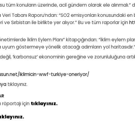
su tüm konuların üzerinde, acil gündem olarak ele alınmalı.” d
Veri Tabanı Raporu’ndan: “SO2 emisyonları konusundaki en bü
ri ve Sırbistan ile birlikte yer alıyor.” Bu ve tüm raporlar için
ht
etimlerde İklim Eylem Planı” kitapçığından: “İklim eylem planı bi
 uyum göstermeye yönelik atacağı adımların yol haritasıdır.” 
 değil, ‘karbonsuz’ ekonominin gereğine ve zorunluluğuna artı
sun.net/iklimicin-wwf-turkiye-oneriyor/
aya
tıklayınız.
AR
röportajı için
tıklayınız.
ıklayınız.